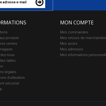
ORMATIONS
MON COMPTE
tions
Mes commandes
ux produits
Mes retours de marchandis
ures ventes
Mes avoirs
magasin
Mes adresses
ctez-nous
Mes informations personnel
des tailles
on
ns légales
ons d'utilisation
nt sécurisé
ap