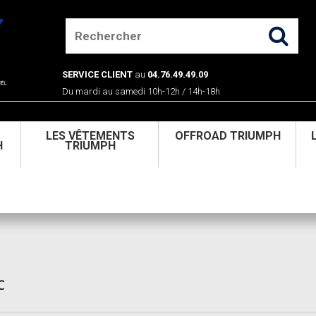
SERVICE CLIENT
au
04.76.49.49.09
Du mardi au samedi 10h-12h / 14h-18h
U
LES VÊTEMENTS
OFFROAD TRIUMPH
H
TRIUMPH
C