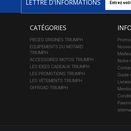
LETTRE D'INFORMATIONS
CATÉGORIES
INF
PIECES ORIGINES TRIUMPH
Promo
EQUIPEMENTS DU MOTARD
Nouvea
TRIUMPH
Meille
ACCESSOIRES MOTOS TRIUMPH
Notre 
LES IDEES CADEAUX TRIUMPH
Conta
LES PROMOTIONS TRIUMPH
Guide 
LES VÊTEMENTS TRIUMPH
Livrais
OFFROAD TRIUMPH
Mentio
Conditi
Paieme
sitem