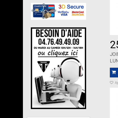
2
JOI
LUN
Aj