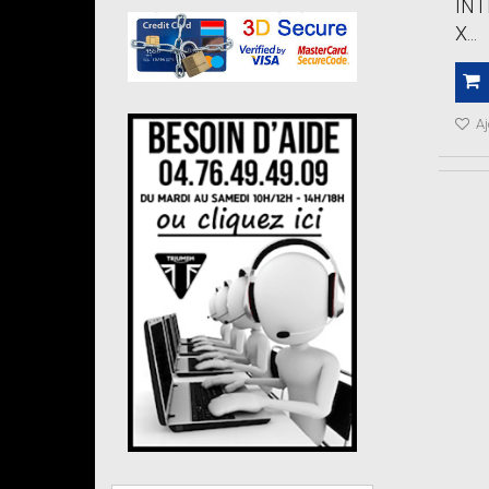
IN
X...
Aj