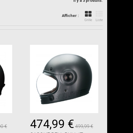
Il y a 3 produits.
Afficher :
Grille
Liste
474,99 €
00 €
499,99 €