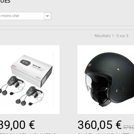
QUES
e moins cher
Résultats 1 - 3 sur 3.
89,00 €
360,05 €
379,