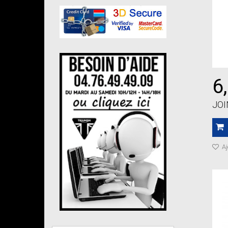
6
JOI
Aj