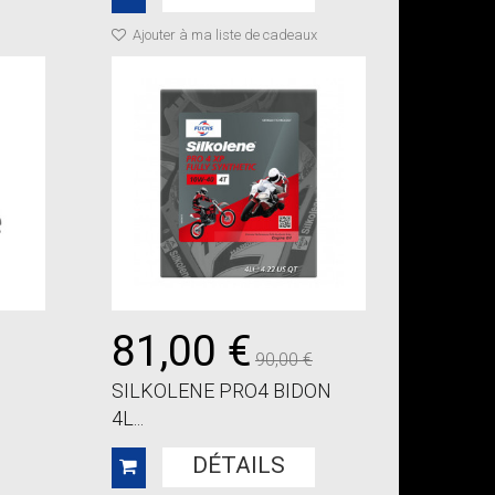
Ajouter à ma liste de cadeaux
81,00 €
90,00 €
SILKOLENE PRO4 BIDON
4L...
DÉTAILS