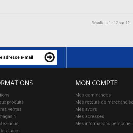
Résultats 1 - 12 sur 12.
ORMATIONS
MON COMPTE
tions
Mes commandes
ux produits
Mes retours de marchandis
ures ventes
Mes avoirs
magasin
Mes adresses
ctez-nous
Mes informations personnel
des tailles