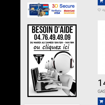
Aj
1
GA