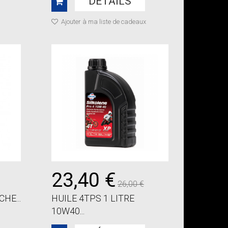
DÉTAILS
Ajouter à ma liste de cadeaux
23,40 €
26,00 €
HE...
HUILE 4TPS 1 LITRE
10W40...