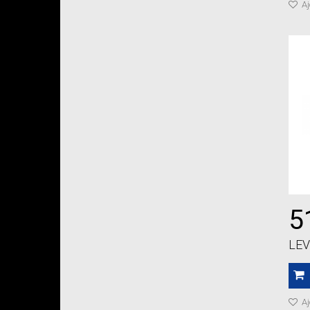
Aj
5
LEV
Aj