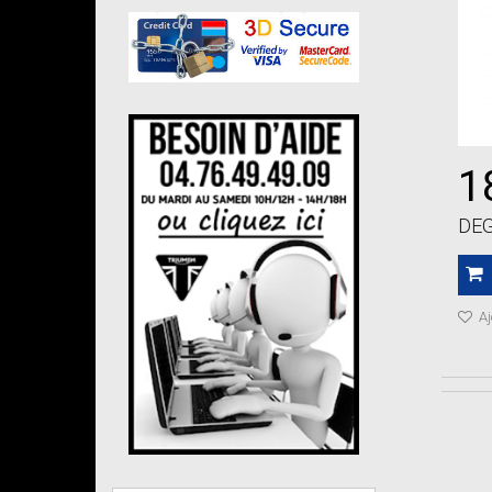
1
DEG
Aj