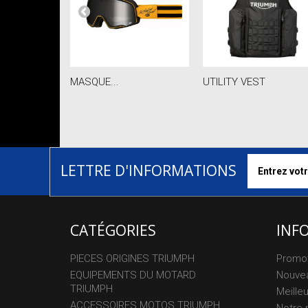
MASQUE...
UTILITY VEST
LETTRE D'INFORMATIONS
CATÉGORIES
INF
PIECES ORIGINES TRIUMPH
Promo
EQUIPEMENTS DU MOTARD
Nouvea
TRIUMPH
Meille
ACCESSOIRES MOTOS TRIUMPH
Notre 