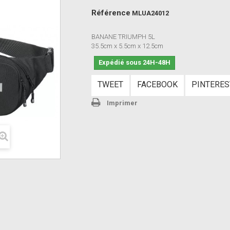
Référence
MLUA24012
BANANE TRIUMPH 5L
35.5cm x 5.5cm x 12.5cm
Expédié sous 24H-48H
TWEET
FACEBOOK
PINTERES
Imprimer