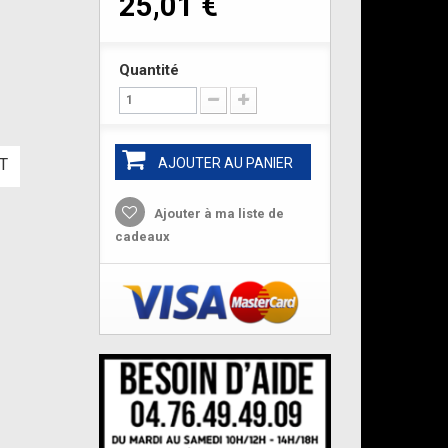
25,01 €
Quantité
T
AJOUTER AU PANIER
Ajouter à ma liste de
cadeaux