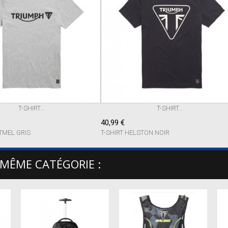
T-SHIRT...
T-SHIRT...
40,99 €
TMEL GRIS
T-SHIRT HELSTON NOIR
 MÊME CATÉGORIE :