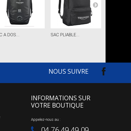
C A DOS...
SAC PLIABLE...
BANANE...
NOUS SUIVRE
INFORMATIONS SUR
VOTRE BOUTIQUE
e
Appelez-nous au :
04.76.49.49.09