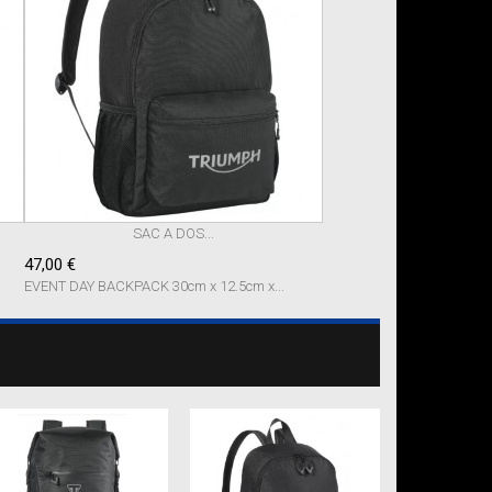
SAC A DOS...
47,00 €
EVENT DAY BACKPACK 30cm x 12.5cm x...