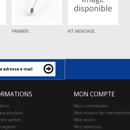
PANNIER...
KIT MONTAGE...
ORMATIONS
MON COMPTE
tions
Mes commandes
ux produits
Mes retours de marchandis
ures ventes
Mes avoirs
magasin
Mes adresses