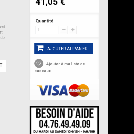
41,05 €
Quantité
 est
st
 de
AJOUTER AU PANIER
Ajouter à ma liste de
T
cadeaux