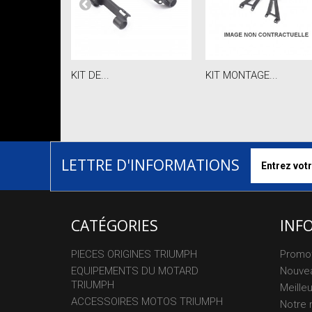
KIT DE...
KIT MONTAGE...
LETTRE D'INFORMATIONS
CATÉGORIES
INF
PIECES ORIGINES TRIUMPH
Promo
EQUIPEMENTS DU MOTARD
Nouvea
TRIUMPH
Meille
ACCESSOIRES MOTOS TRIUMPH
Notre 