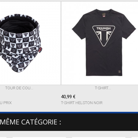
TOUR DE COU...
T-SHIRT...
40,99 €
U PRIX
T-SHIRT HELSTON NOIR
 MÊME CATÉGORIE :