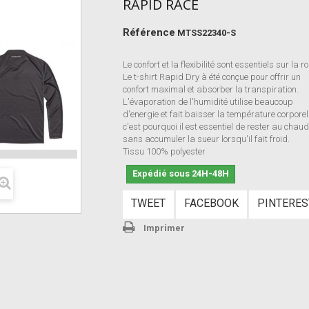
RAPID RACE
Référence
MTSS22340-S
Le confort et la flexibilité sont essentiels sur la ro
Le t-shirt Rapid Dry à été conçue pour offrir un
confort maximal et absorber la transpiration.
L'évaporation de l'humidité utilise beaucoup
d'energie et fait baisser la température corporel
c'est pourquoi il est essentiel de rester au chau
sans accumuler la sueur lorsqu'il fait froid.
Tissu 100% polyester
Expédié sous 24H-48H
TWEET
FACEBOOK
PINTERES
Imprimer