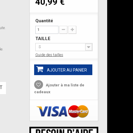
40,99 €
Quantité
ute.
TAILLE
S
le.
d
Guide des tailles
AJOUTER AU PANIER
Ajouter à ma liste de
T
cadeaux