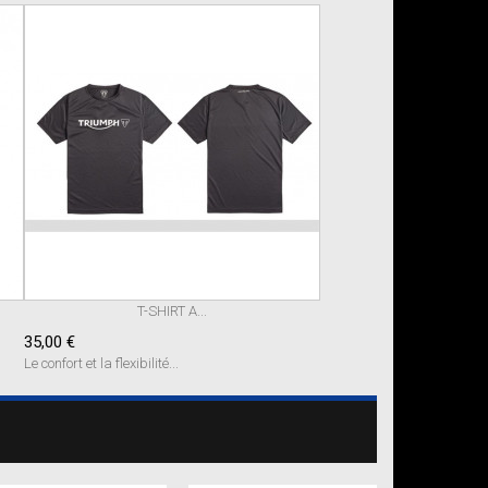
T-SHIRT A...
35,00 €
Le confort et la flexibilité...