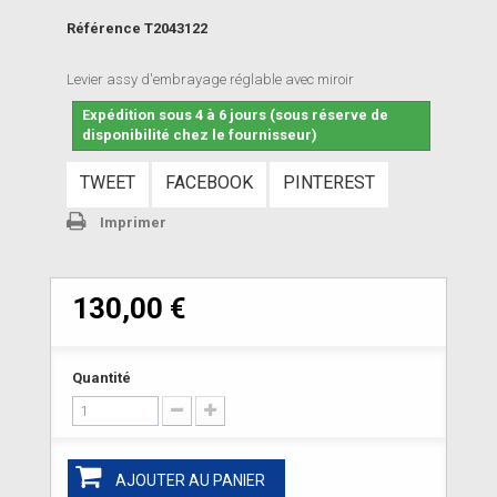
Référence
T2043122
Levier assy d'embrayage réglable avec miroir
Expédition sous 4 à 6 jours (sous réserve de
disponibilité chez le fournisseur)
TWEET
FACEBOOK
PINTEREST
Imprimer
130,00 €
Quantité
AJOUTER AU PANIER