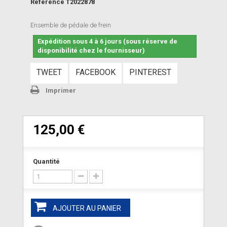
Référence
T2022878
Ensemble de pédale de frein
Expédition sous 4 à 6 jours (sous réserve de
disponibilité chez le fournisseur)
TWEET
FACEBOOK
PINTEREST
Imprimer
125,00 €
Quantité
AJOUTER AU PANIER