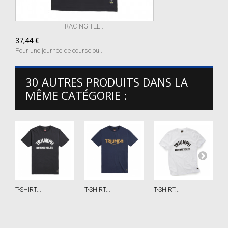
RACING TEE...
37,44 €
Pour une journée de course ou...
30 AUTRES PRODUITS DANS LA
MÊME CATÉGORIE :
T-SHIRT...
T-SHIRT...
T-SHIRT...
T