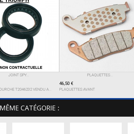
JOINT SPY...
PLAQUETTES...
46,50 €
OURCHE T2046232 VENDU A...
PLAQUETTES AVANT
 MÊME CATÉGORIE :