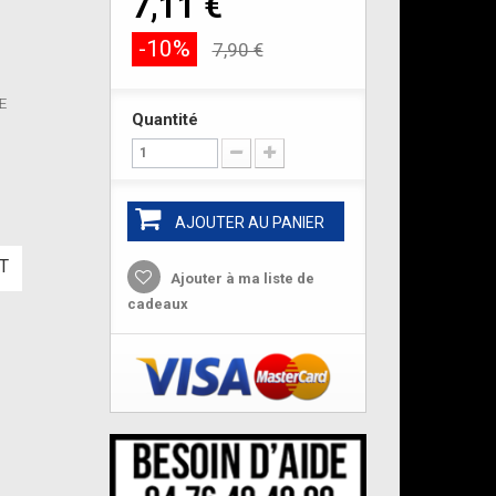
7,11 €
-10%
7,90 €
DE
Quantité
AJOUTER AU PANIER
T
Ajouter à ma liste de
cadeaux