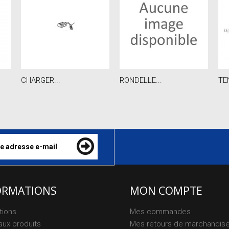
CHARGER...
RONDELLE...
TE
ORMATIONS
MON COMPTE
tions
Mes commandes
ux produits
Mes retours de marchandis