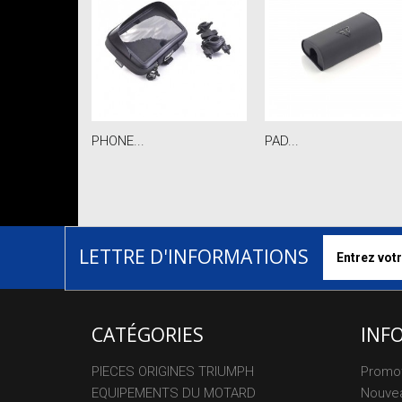
PHONE...
PAD...
LETTRE D'INFORMATIONS
CATÉGORIES
INF
PIECES ORIGINES TRIUMPH
Promo
EQUIPEMENTS DU MOTARD
Nouvea