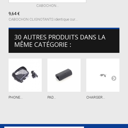
CABOCHON...
9,64 €
CABOCHON CLIGNOTANTS identique sur...
30 AUTRES PRODUITS DANS LA
MÊME CATÉGORIE :
PHONE...
PAD...
CHARGER...
R