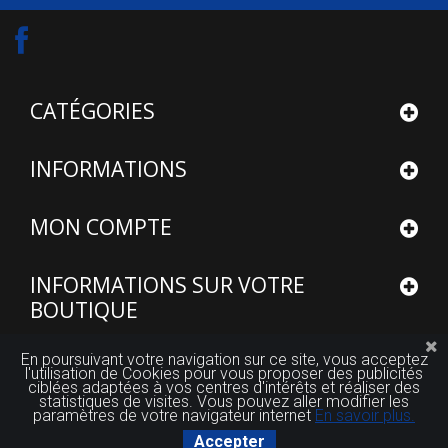
CATÉGORIES
INFORMATIONS
MON COMPTE
INFORMATIONS SUR VOTRE
BOUTIQUE
En poursuivant votre navigation sur ce site, vous acceptez
l'utilisation de Cookies pour vous proposer des publicités
ciblées adaptées à vos centres d'intérêts et réaliser des
statistiques de visites. Vous pouvez aller modifier les
© 2015 - 2026
Site réalisé par FUTUROSOFT™
paramètres de votre navigateur internet
En savoir plus.
Accepter