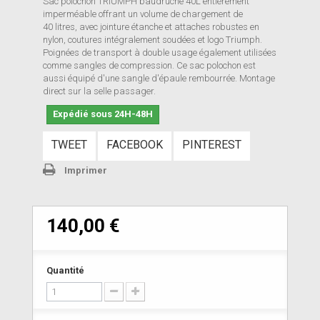
Sac polochon TRIUMPH baudruche 40L entièrement
imperméable offrant un volume de chargement de
40 litres, avec jointure étanche et attaches robustes en
nylon, coutures intégralement soudées et logo Triumph.
Poignées de transport à double usage également utilisées
comme sangles de compression. Ce sac polochon est
aussi équipé d'une sangle d'épaule rembourrée. Montage
direct sur la selle passager.
Expédié sous 24H-48H
TWEET
FACEBOOK
PINTEREST
Imprimer
140,00 €
Quantité