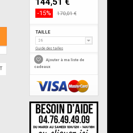
144,51 €
-15%
170,01 €
TAILLE
26
Guide des tailles
Ajouter à ma liste de
cadeaux
T