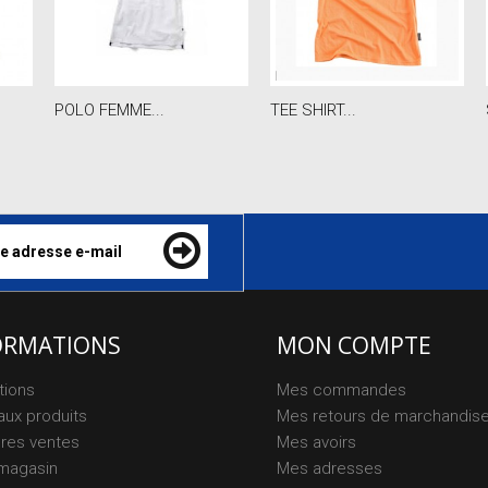
POLO FEMME...
TEE SHIRT...
ORMATIONS
MON COMPTE
tions
Mes commandes
ux produits
Mes retours de marchandis
ures ventes
Mes avoirs
magasin
Mes adresses