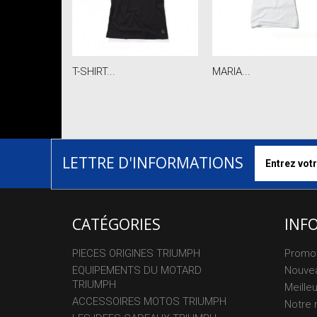
T-SHIRT...
MARIA...
LETTRE D'INFORMATIONS
CATÉGORIES
INF
PIECES ORIGINES TRIUMPH
Promo
EQUIPEMENTS DU MOTARD
Nouvea
TRIUMPH
Meille
ACCESSOIRES MOTOS TRIUMPH
Notre 