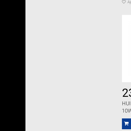
Aj
2
HUI
10W