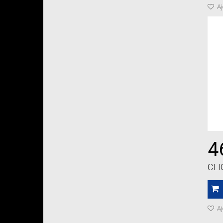
Aj
4
CL
Aj