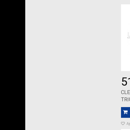
5
CLE
TR
Aj