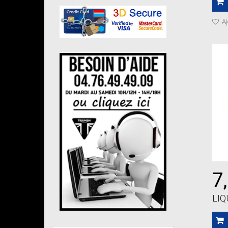
Aj
7
LIQ