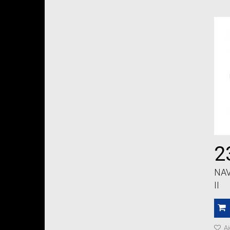
2
NAV
II
Aj