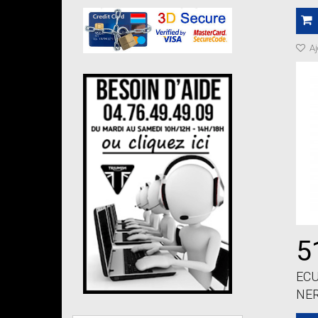
Aj
5
ECU
NER