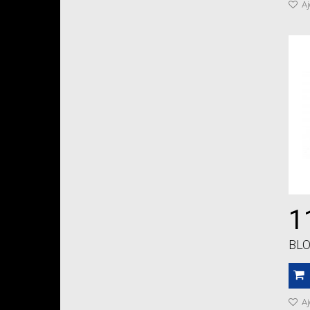
Aj
1
BLO
Aj