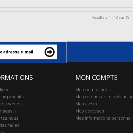
Résultats 1 - 13 sur 13.
ORMATIONS
MON COMPTE
tions
Mes commandes
ux produits
Mes retours de marchandis
ures ventes
Mes avoirs
magasin
Mes adresses
ctez-nous
Mes informations personnel
des tailles
on