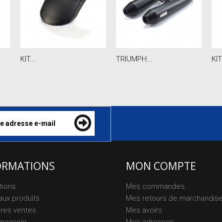
KIT...
TRIUMPH...
KIT
ORMATIONS
MON COMPTE
tions
Mes commandes
ux produits
Mes retours de marchandis
ures ventes
Mes avoirs
magasin
Mes adresses