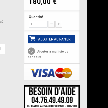
180,00 €
Quantité
qué
AJOUTER AU PANIER
T
Ajouter à ma liste de
cadeaux