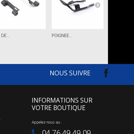
 DE...
POIGNEE...
HOUSSE MOT
NOUS SUIVRE
INFORMATIONS SUR
VOTRE BOUTIQUE
e
Appelez-nous au :
04.76.49.49.09