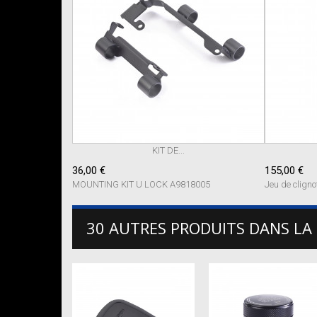
KIT DE...
36,00 €
155,00 €
MOUNTING KIT U LOCK A9818005
Jeu de cligno
30 AUTRES PRODUITS DANS LA