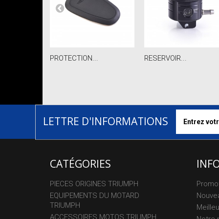
PROTECTION...
RESERVOIR...
LETTRE D'INFORMATIONS
CATÉGORIES
INF
PIECES ORIGINES TRIUMPH
Promo
EQUIPEMENTS DU MOTARD
Nouvea
TRIUMPH
Meille
ACCESSOIRES MOTOS TRIUMPH
Notre 