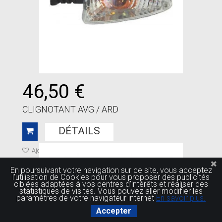
46,50 €
CLIGNOTANT AVG / ARD
DÉTAILS
Ajouter à ma liste de cadeaux
En poursuivant votre navigation sur ce site, vous acceptez
l'utilisation de Cookies pour vous proposer des publicités
ciblées adaptées à vos centres d'intérêts et réaliser des
statistiques de visites. Vous pouvez aller modifier les
paramètres de votre navigateur internet
En savoir plus.
Accepter