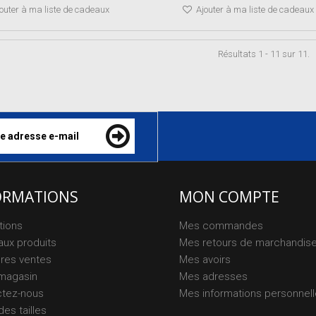
outer à ma liste de cadeaux
Ajouter à ma liste de cadeaux
Résultats 1 - 11 sur 11.
ORMATIONS
MON COMPTE
tions
Mes commandes
ux produits
Mes retours de marchandis
ures ventes
Mes avoirs
magasin
Mes adresses
ctez-nous
Mes informations personnel
des tailles