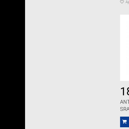
Aj
1
ANT
SR