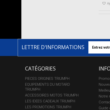
Aj
LETTRE D'INFORMATIONS
CATÉGORIES
INF
PIECES ORIGINES TRIUMPH
Promo
EQUIPEMENTS DU MOTARD
Nouvea
TRIUMPH
Meille
ACCESSOIRES MOTOS TRIUMPH
Notre 
LES IDEES CADEAUX TRIUMPH
Conta
LES PROMOTIONS TRIUMPH
Guide 