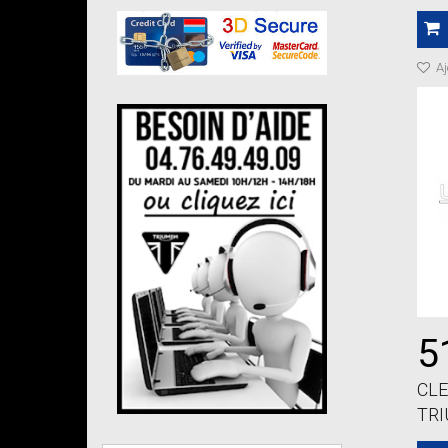
Aj
5
CLE
TR