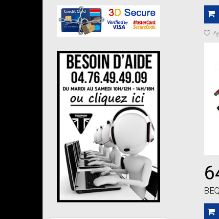
Aj
6
BEQ