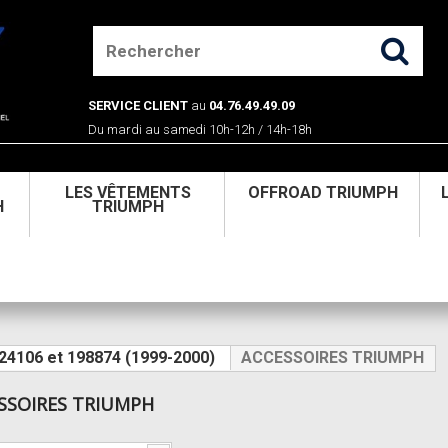
SERVICE CLIENT
au
04.76.49.49.09
Du mardi au samedi 10h-12h / 14h-18h
U
LES VÊTEMENTS
OFFROAD TRIUMPH
H
TRIUMPH
124106 et 198874 (1999-2000)
ACCESSOIRES TRIUMPH
SSOIRES TRIUMPH