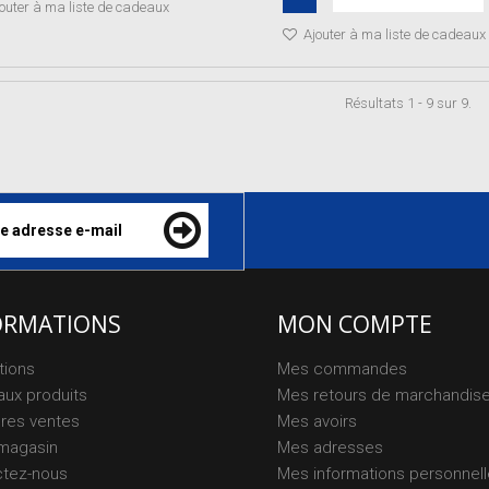
outer à ma liste de cadeaux
Ajouter à ma liste de cadeaux
Résultats 1 - 9 sur 9.
ORMATIONS
MON COMPTE
tions
Mes commandes
ux produits
Mes retours de marchandis
ures ventes
Mes avoirs
magasin
Mes adresses
ctez-nous
Mes informations personnel