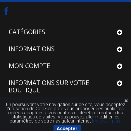
CATÉGORIES
INFORMATIONS
MON COMPTE
INFORMATIONS SUR VOTRE
BOUTIQUE
En poursuivant votre navigation sur ce site, vous acceptez
l'utilisation de Cookies pour vous proposer des publicités
ciblées adaptées à vos centres d'intérêts et réaliser des
statistiques de visites. Vous pouvez aller modifier les
© 2015 - 2026
Site réalisé par FUTUROSOFT™
paramètres de votre navigateur internet
En savoir plus.
Accepter