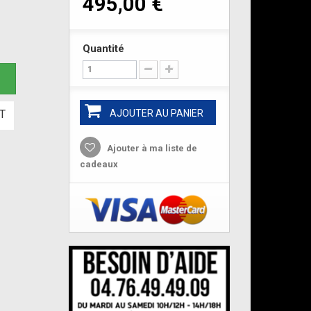
495,00 €
Quantité
e
T
AJOUTER AU PANIER
Ajouter à ma liste de
cadeaux