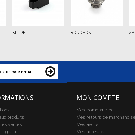
KIT DE...
BOUCHON...
SA
ORMATIONS
MON COMPTE
tions
Mes commandes
ux produits
Mes retours de marchandis
ures ventes
Mes avoirs
magasin
Mes adresses