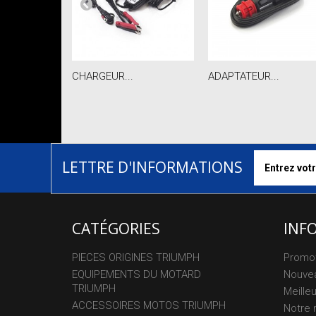
CHARGEUR...
ADAPTATEUR...
LETTRE D'INFORMATIONS
CATÉGORIES
INF
PIECES ORIGINES TRIUMPH
Promo
EQUIPEMENTS DU MOTARD
Nouvea
TRIUMPH
Meille
ACCESSOIRES MOTOS TRIUMPH
Notre 