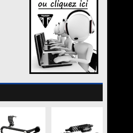
MACHINED..