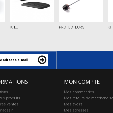
KIT...
PROTECTEURS...
KIT
ORMATIONS
MON COMPTE
tions
Mes commandes
ux produits
Mes retours de marchandis
ures ventes
Mes avoirs
magasin
Mes adresses