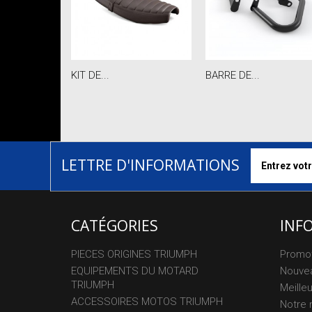
KIT DE...
BARRE DE...
LETTRE D'INFORMATIONS
CATÉGORIES
INF
PIECES ORIGINES TRIUMPH
Promo
EQUIPEMENTS DU MOTARD
Nouvea
TRIUMPH
Meille
ACCESSOIRES MOTOS TRIUMPH
Notre 