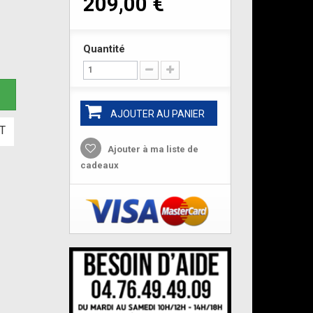
209,00 €
Quantité
e
AJOUTER AU PANIER
T
Ajouter à ma liste de
cadeaux