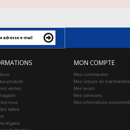
ORMATIONS
MON COMPTE
tions
Mes commandes
ux produits
Mes retours de marchandis
ures ventes
Mes avoirs
magasin
Mes adresses
ctez-nous
Mes informations personnel
des tailles
on
ns légales