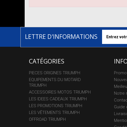
LETTRE D'INFORMATIONS
CATÉGORIES
INF
PIECES ORIGINES TRIUMPH
Promo
EQUIPEMENTS DU MOTARD
Nouvea
TRIUMPH
Meille
ACCESSOIRES MOTOS TRIUMPH
Notre 
LES IDEES CADEAUX TRIUMPH
Conta
LES PROMOTIONS TRIUMPH
Guide 
LES VÊTEMENTS TRIUMPH
Livrais
OFFROAD TRIUMPH
Mentio