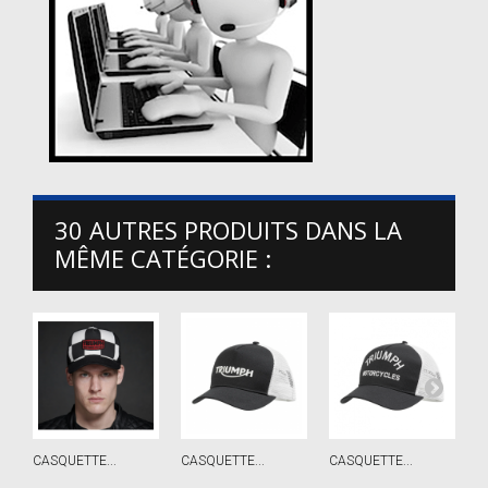
30 AUTRES PRODUITS DANS LA
MÊME CATÉGORIE :
CASQUETTE...
CASQUETTE...
CASQUETTE...
C