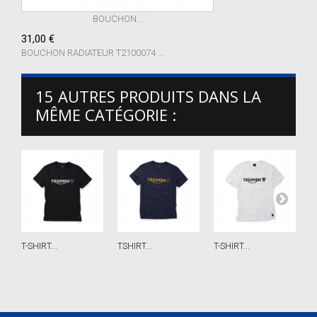
BOUCHON...
31,00 €
BOUCHON RADIATEUR T2100074 ...
15 AUTRES PRODUITS DANS LA
MÊME CATÉGORIE :
T-SHIRT...
TSHIRT...
T-SHIRT...
P