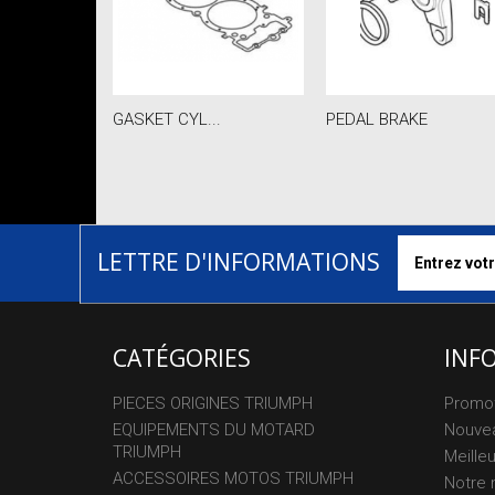
GASKET CYL...
PEDAL BRAKE
LETTRE D'INFORMATIONS
CATÉGORIES
INF
PIECES ORIGINES TRIUMPH
Promo
EQUIPEMENTS DU MOTARD
Nouvea
TRIUMPH
Meille
ACCESSOIRES MOTOS TRIUMPH
Notre 