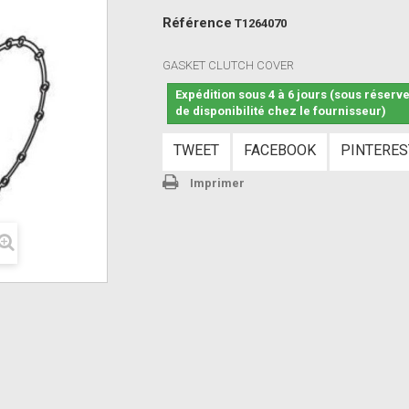
Référence
T1264070
GASKET CLUTCH COVER
Expédition sous 4 à 6 jours (sous réserv
de disponibilité chez le fournisseur)
TWEET
FACEBOOK
PINTERES
Imprimer