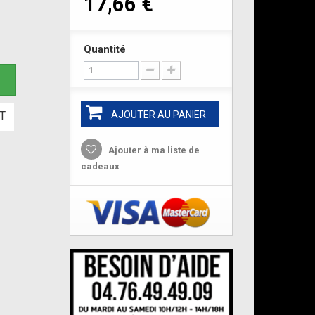
17,66 €
Quantité
e
T
AJOUTER AU PANIER
Ajouter à ma liste de
cadeaux