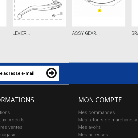
LEVIER...
ASSY GEAR...
BR
ORMATIONS
MON COMPTE
tions
Mes commandes
ux produits
Mes retours de marchandis
ures ventes
Mes avoirs
magasin
Mes adresses