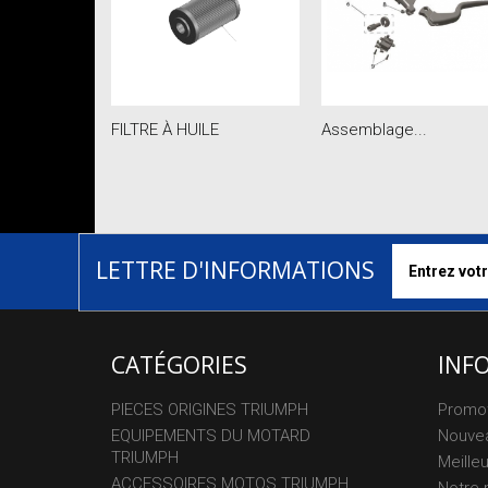
FILTRE À HUILE
Assemblage...
LETTRE D'INFORMATIONS
CATÉGORIES
INF
PIECES ORIGINES TRIUMPH
Promo
EQUIPEMENTS DU MOTARD
Nouvea
TRIUMPH
Meille
ACCESSOIRES MOTOS TRIUMPH
Notre 