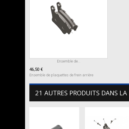
Ensemble de...
46,50 €
Ensemble de plaquettes de frein arrière
21 AUTRES PRODUITS DANS LA