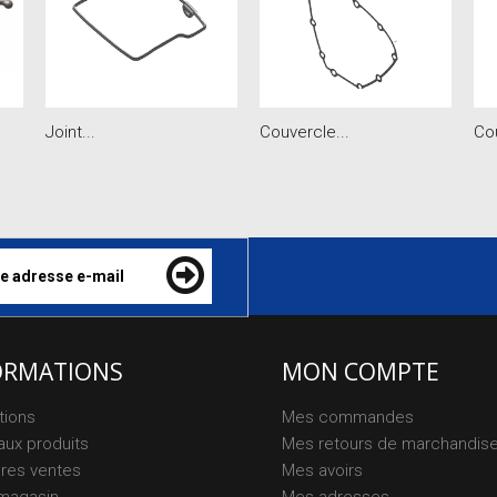
Joint...
Couvercle...
Cou
ORMATIONS
MON COMPTE
tions
Mes commandes
ux produits
Mes retours de marchandis
ures ventes
Mes avoirs
magasin
Mes adresses