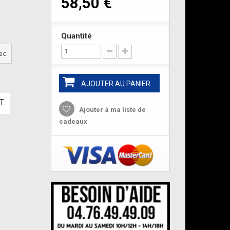
58,50 €
Quantité
ec cale BRM04C GR
AJOUTER AU PANIER
T
Ajouter à ma liste de
cadeaux