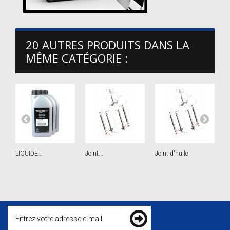
20 AUTRES PRODUITS DANS LA
MÊME CATÉGORIE :
LIQUIDE...
Joint...
Joint d'huile
Je