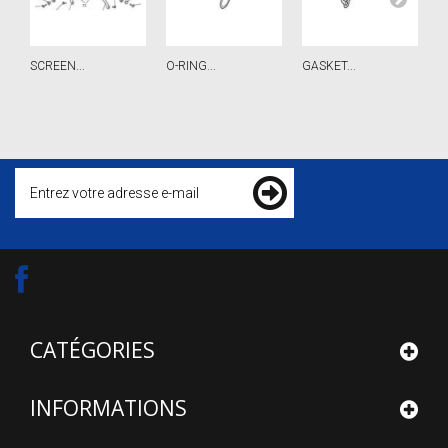
SCREEN...
O-RING...
GASKET...
C
CATÉGORIES
INFORMATIONS