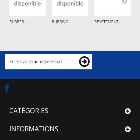
RUBBER...
RUBBING...
REVETEMENT...
R
CATÉGORIES
INFORMATIONS