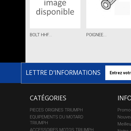
BOLT HHF...
POIGNEE...
LETTRE D'INFORMATIONS
CATÉGORIES
INF
PIECES ORIGINES TRIUMPH
Promo
EQUIPEMENTS DU MOTARD
Nouvea
TRIUMPH
Meille
ACCESSOIRES MOTOS TRIUMPH
Notre 