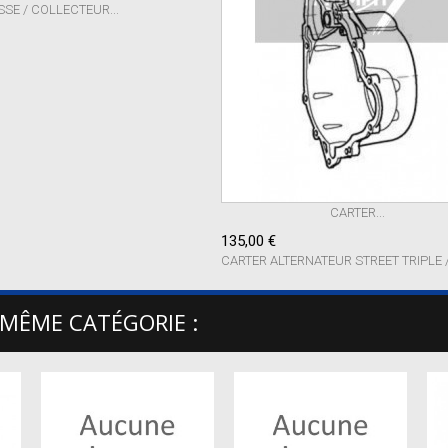
SE / COLLECTEUR...
CARTER...
135,00 €
CARTER ALTERNATEUR STREET TRIPLE /.
 MÊME CATÉGORIE :