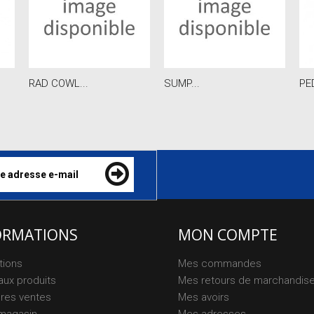
RAD COWL...
SUMP...
PE
ORMATIONS
MON COMPTE
tions
Mes commandes
ux produits
Mes retours de marchandis
ures ventes
Mes avoirs
magasin
Mes adresses