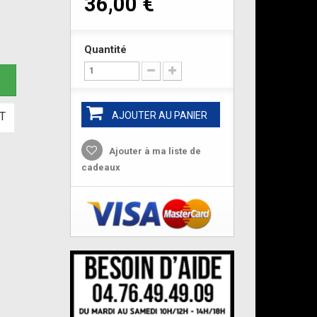
36,00 €
Quantité
e
T
AJOUTER AU PANIER
Ajouter à ma liste de
cadeaux