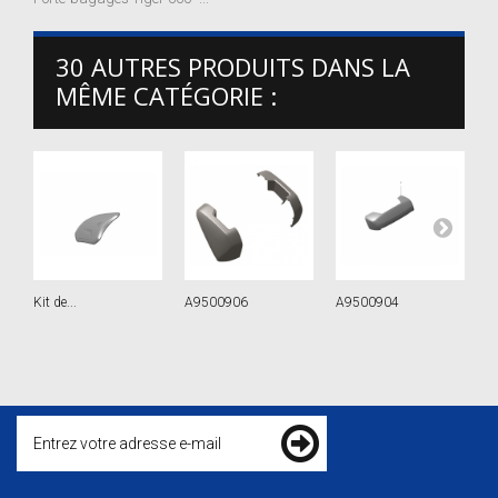
30 AUTRES PRODUITS DANS LA
MÊME CATÉGORIE :
Kit de...
A9500906
A9500904
S