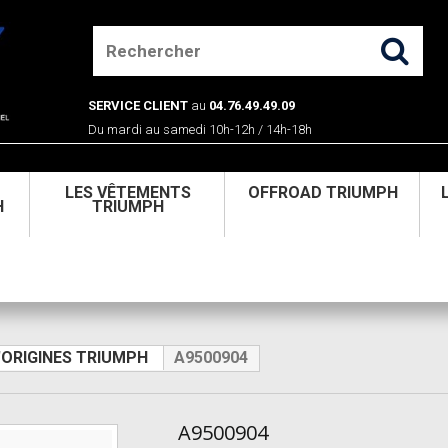
SERVICE CLIENT
au
04.76.49.49.09
Du mardi au samedi 10h-12h / 14h-18h
U
LES VÊTEMENTS
OFFROAD TRIUMPH
H
TRIUMPH
'ORIGINES TRIUMPH
A9500904
A9500904