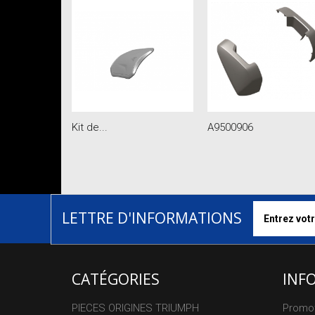
Kit de...
A9500906
LETTRE D'INFORMATIONS
CATÉGORIES
INF
PIECES ORIGINES TRIUMPH
Promo