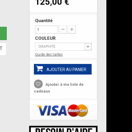
125,00 €
Quantité
e
COULEUR
GRAPHITE
T
Guide des tailles
AJOUTER AU PANIER
Ajouter à ma liste de
cadeaux