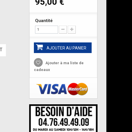
95,00 €
Quantité
AJOUTER AU PANIER
T
Ajouter à ma liste de
cadeaux