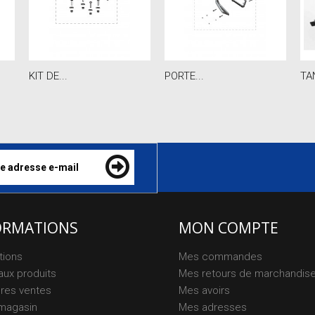
KIT DE...
PORTE...
TA
ORMATIONS
MON COMPTE
tions
Mes commandes
ux produits
Mes retours de marchandis
ures ventes
Mes avoirs
magasin
Mes adresses