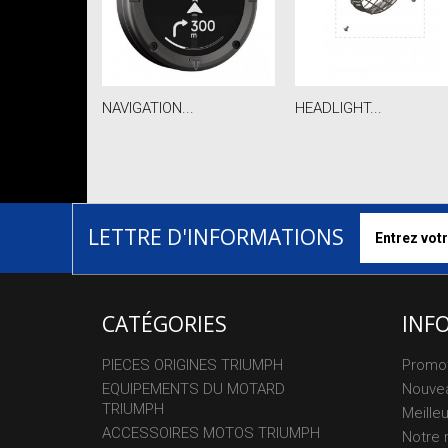
NAVIGATION...
HEADLIGHT...
LETTRE D'INFORMATIONS
CATÉGORIES
INF
PIECES ORIGINES TRIUMPH
Promo
EQUIPEMENTS DU MOTARD
Nouvea
TRIUMPH
Meille
ACCESSOIRES MOTOS TRIUMPH
Notre 