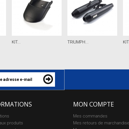
KIT...
TRIUMPH...
KIT
ORMATIONS
MON COMPTE
tions
Mes commandes
ux produits
Mes retours de marchandis