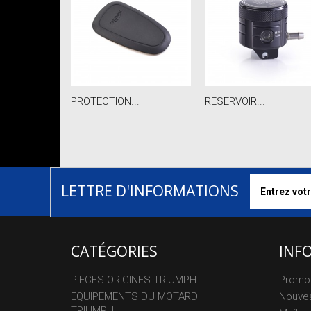
PROTECTION...
RESERVOIR...
LETTRE D'INFORMATIONS
CATÉGORIES
INF
PIECES ORIGINES TRIUMPH
Promo
EQUIPEMENTS DU MOTARD
Nouvea
TRIUMPH