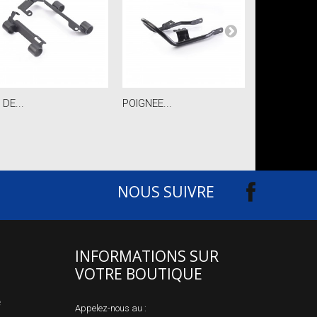
 DE...
POIGNEE...
HOUSSE MOT
NOUS SUIVRE
INFORMATIONS SUR
VOTRE BOUTIQUE
e
Appelez-nous au :