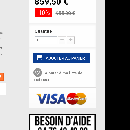
859,50 €
-10%
955,00 €
Quantité
és
s.
s
nt
sur
AJOUTER AU PANIER
Ajouter à ma liste de
!
cadeaux
T