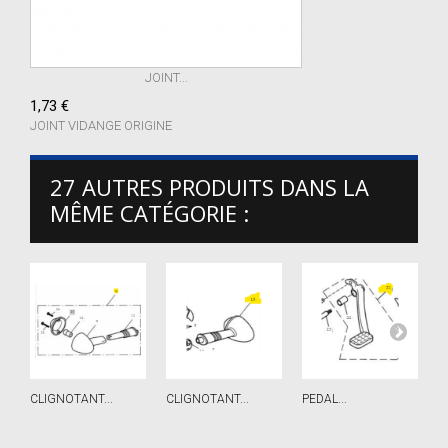
JOINT...
1,73 €
JOINT VIDANGE ORIGINE
27 AUTRES PRODUITS DANS LA
MÊME CATÉGORIE :
CLIGNOTANT...
CLIGNOTANT...
PEDAL...
S