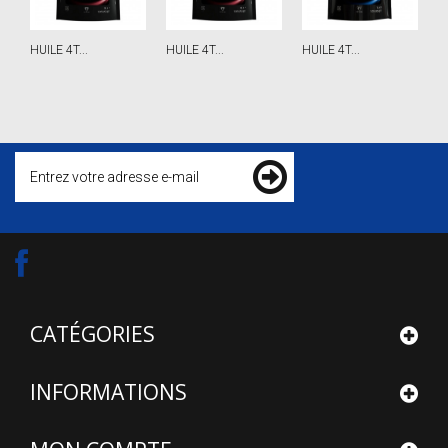
HUILE 4T...
HUILE 4T...
HUILE 4T...
H
CATÉGORIES
INFORMATIONS