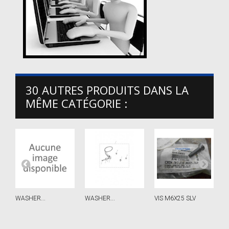
30 AUTRES PRODUITS DANS LA
MÊME CATÉGORIE :
WASHER...
WASHER...
VIS M6X25 SLV
S