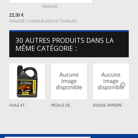
GRAISSE...
22,50 €
GRAISSE CHAINE BLANCHE TITANIUM...
30 AUTRES PRODUITS DANS LA
MÊME CATÉGORIE :
HUILE 4T...
PEDALE DE...
DISQUE ARRIERE
J