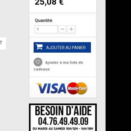
25,08 €
Quantité
T
AJOUTER AU PANIER
Ajouter à ma liste de
cadeaux