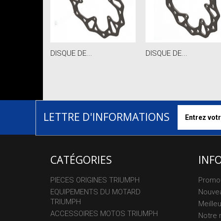
DISQUE DE...
DISQUE DE...
LETTRE D'INFORMATIONS
CATÉGORIES
INF
PIECES ORIGINES TRIUMPH
Promo
EQUIPEMENTS DU MOTARD
Nouvea
TRIUMPH
Meille
ACCESSOIRES MOTOS TRIUMPH
Notre 