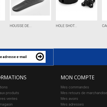
HOUSSE DE...
HOLE SHOT...
CA
ORMATIONS
MON COMPTE
tions
Mes commandes
ux produits
Mes retours de marchandis
ures ventes
Mes avoirs
magasin
Mes adresses