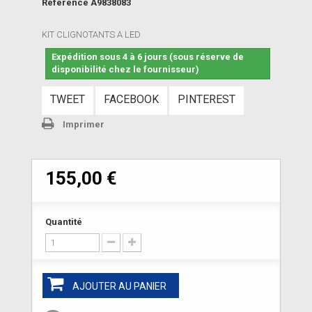
Référence
A9838083
KIT CLIGNOTANTS A LED
Expédition sous 4 à 6 jours (sous réserve de
disponibilité chez le fournisseur)
TWEET
FACEBOOK
PINTEREST
Imprimer
155,00 €
Quantité
AJOUTER AU PANIER