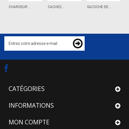
CHARGEUR...
CACHES...
SACOCHE DE...
A
CATÉGORIES
INFORMATIONS
MON COMPTE