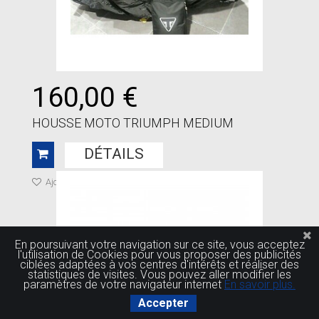
160,00 €
HOUSSE MOTO TRIUMPH MEDIUM
DÉTAILS
Ajouter à ma liste de cadeaux
En poursuivant votre navigation sur ce site, vous acceptez
l'utilisation de Cookies pour vous proposer des publicités
ciblées adaptées à vos centres d'intérêts et réaliser des
statistiques de visites. Vous pouvez aller modifier les
paramètres de votre navigateur internet
En savoir plus.
Accepter