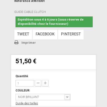
Référence
A9610301
GUIDE CABLE CLUTCH
Expédition sous 4 à 6 jours (sous réserve de
disponibilité chez le fournisseur)
TWEET
FACEBOOK
PINTEREST
Imprimer
51,50 €
Quantité
COULEUR
NOIR BRILLANT
Guide des tailles