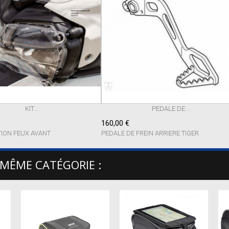
KIT...
PEDALE DE...
160,00 €
TION FEUX AVANT
PEDALE DE FREIN ARRIERE TIGER
 MÊME CATÉGORIE :