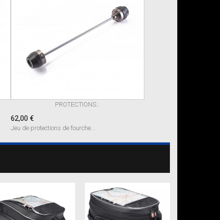
PROTECTIONS...
62,00 €
Jeu de protections de fourche...