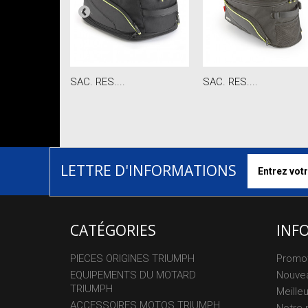
SAC. RES....
SAC. RES....
LETTRE D'INFORMATIONS
CATÉGORIES
INF
PIECES ORIGINES TRIUMPH
Promo
EQUIPEMENTS DU MOTARD
Nouvea
TRIUMPH
Meille
ACCESSOIRES MOTOS TRIUMPH
Notre 