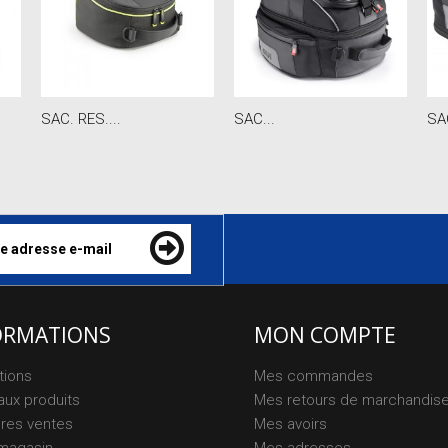
SAC. RES....
SAC...
SAC
ORMATIONS
MON COMPTE
tions
Mes commandes
ux produits
Mes retours de marchandis
ures ventes
Mes avoirs
magasin
Mes adresses