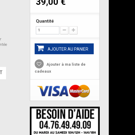
39,00 €
Quantité
r
ntée
AJOUTER AU PANIER
Ajouter à ma liste de
cadeaux
T