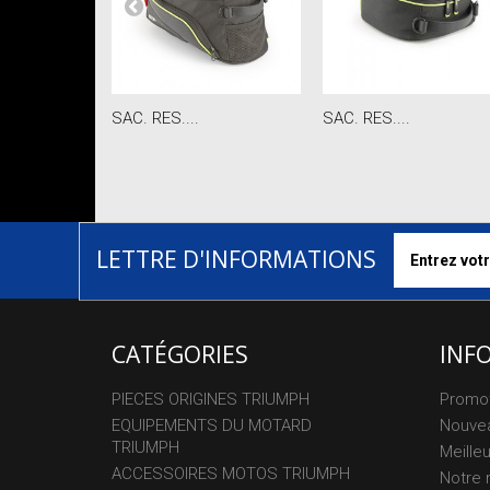
SAC. RES....
SAC. RES....
LETTRE D'INFORMATIONS
CATÉGORIES
INF
PIECES ORIGINES TRIUMPH
Promo
EQUIPEMENTS DU MOTARD
Nouvea
TRIUMPH
Meille
ACCESSOIRES MOTOS TRIUMPH
Notre 