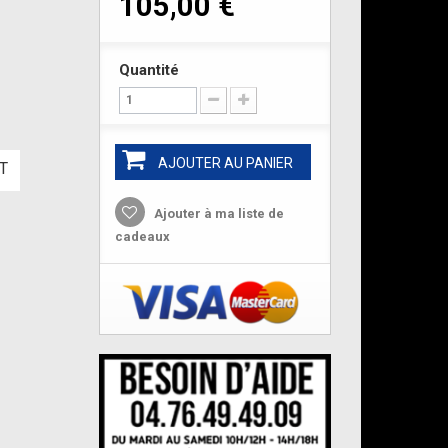
105,00 €
Quantité
AJOUTER AU PANIER
T
Ajouter à ma liste de
cadeaux