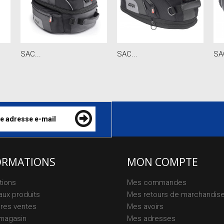
SAC...
SAC...
SAC
ORMATIONS
MON COMPTE
tions
Mes commandes
ux produits
Mes retours de marchandis
ures ventes
Mes avoirs
magasin
Mes adresses