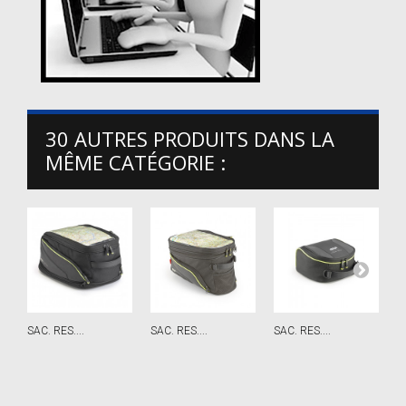
30 AUTRES PRODUITS DANS LA
MÊME CATÉGORIE :
SAC. RES....
SAC. RES....
SAC. RES....
S