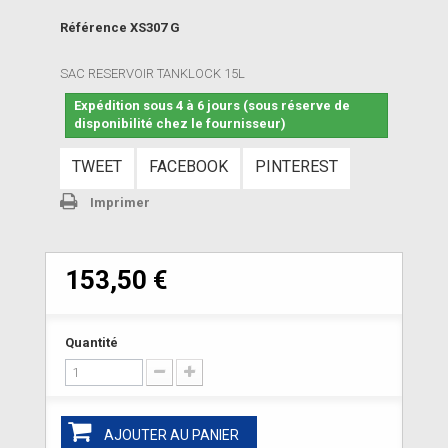
Référence
XS307 G
SAC RESERVOIR TANKLOCK 15L
Expédition sous 4 à 6 jours (sous réserve de
disponibilité chez le fournisseur)
TWEET
FACEBOOK
PINTEREST
Imprimer
153,50 €
Quantité
AJOUTER AU PANIER