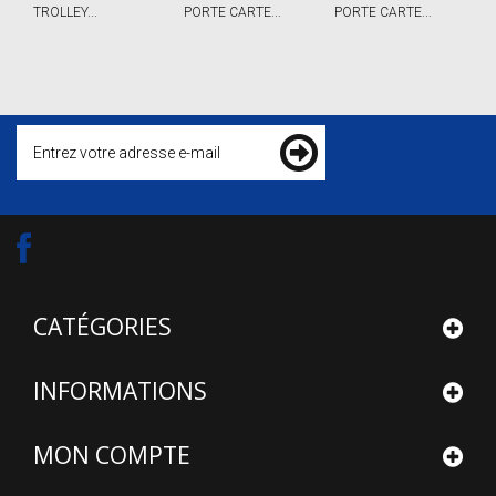
TROLLEY...
PORTE CARTE...
PORTE CARTE...
P
CATÉGORIES
INFORMATIONS
MON COMPTE